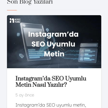
Son Blog Yazıları
FCP Nedir? FCP Nasıl
Optimize Edilir?
5 ay önce
FCP, sayfada ilk içerik parçasının