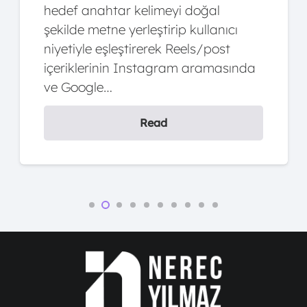
(metin, görsel, SVG veya non-white
canvas) ekranda görünmeye
başladığı ana kadar geçen süreyi
ölçen metriktir. …
Read