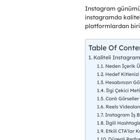
Instagram günümüz
instagramda kalitel
platformlardan biri
Table Of Conte
Kaliteli Instagram
Neden İçerik Ü
Hedef Kitlenizi
Hesabınızın Gö
İlgi Çekici Met
Canlı Görseller
Reels Videoları
Instagram İş Bi
İlgili Hashtagl
Etkili CTA’lar K
Düzenli Perfo