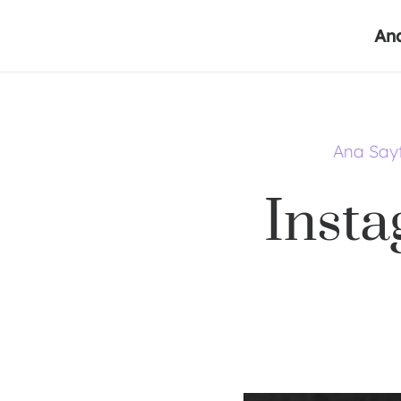
An
Ana Say
Insta