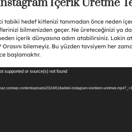
 Instagram İçerik Üretme T
i tabiki hedef kitlenizi tanımadan önce neden iç
eflerinizi bilmenizden geçer. Ne üreteceğinizi ya d
meden içerik dünyasına adım atabilirsiniz. Lakin 
 Orasını bilemeyiz. Bu yüzden tavsiyem her zam
ce başlamaktır.
ot supported or source(s) not found
ilmaz.com/wp-content/uploads/2024/01/kaliteli-instagram-icerikleri-uretmek.mp4?_=