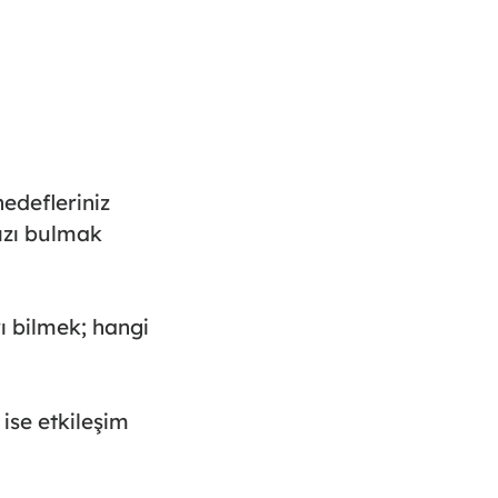
hedefleriniz
nızı bulmak
rı bilmek; hangi
 ise etkileşim