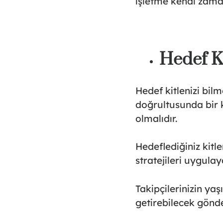
işletme kendi zama
Hedef Ki
Hedef kitlenizi bil
doğrultusunda bir k
olmalıdır.
Hedeflediğiniz kitle
stratejileri uygula
Takipçilerinizin yaş
getirebilecek gönder