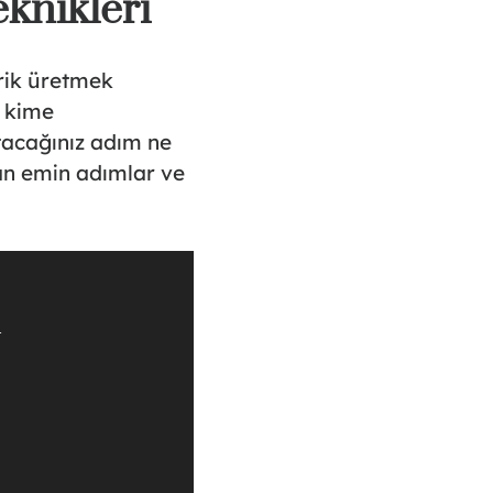
eknikleri
erik üretmek
a kime
atacağınız adım ne
an emin adımlar ve
1