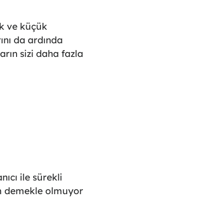
ük ve küçük
rını da ardında
arın sizi daha fazla
nıcı ile sürekli
şim demekle olmuyor