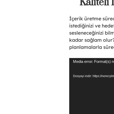
Kaliteli
İçerik üretme sürec
istediğinizi ve hed
sesleneceğinizi bil
kadar sağlam olur?
planlamalarla süre
Video
Media error: Format(s) n
oynatıcı
Dosyayı indir: https://nerecy