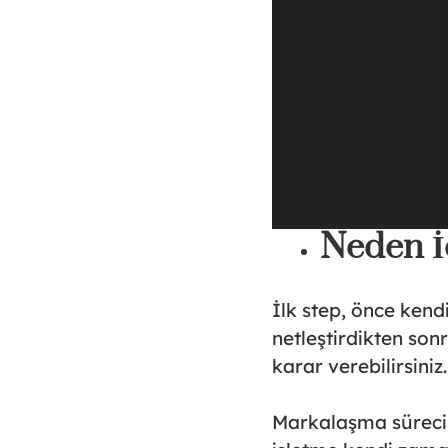
Neden İ
İlk step, önce kend
netleştirdikten son
karar verebilirsiniz.
Markalaşma süreci s