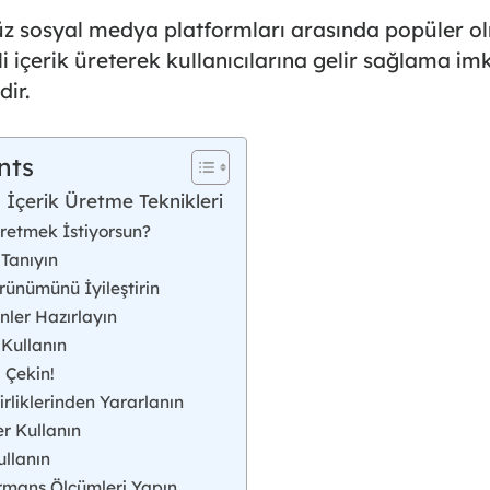
 sosyal medya platformları arasında popüler o
i içerik üreterek
kullanıcılarına gelir sağlama im
dir.
nts
 İçerik Üretme Teknikleri
retmek İstiyorsun?
 Tanıyın
rünümünü İyileştirin
inler Hazırlayın
 Kullanın
 Çekin!
rliklerinden Yararlanın
er Kullanın
ullanın
rmans Ölçümleri Yapın