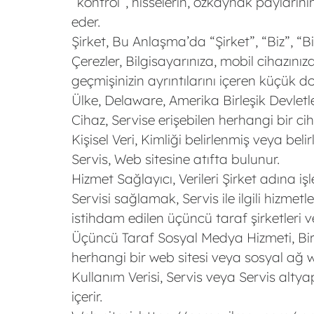
“kontrol”, hisselerin, özkaynak payları
eder.
Şirket, Bu Anlaşma’da “Şirket”, “Biz”, “B
Çerezler, Bilgisayarınıza, mobil cihazını
geçmişinizin ayrıntılarını içeren küçük do
Ülke, Delaware, Amerika Birleşik Devletle
Cihaz, Servise erişebilen herhangi bir cih
Kişisel Veri, Kimliği belirlenmiş veya belirl
Servis, Web sitesine atıfta bulunur.
Hizmet Sağlayıcı, Verileri Şirket adına iş
Servisi sağlamak, Servis ile ilgili hizmet
istihdam edilen üçüncü taraf şirketleri vey
Üçüncü Taraf Sosyal Medya Hizmeti, Bir K
herhangi bir web sitesi veya sosyal ağ w
Kullanım Verisi, Servis veya Servis altya
içerir.