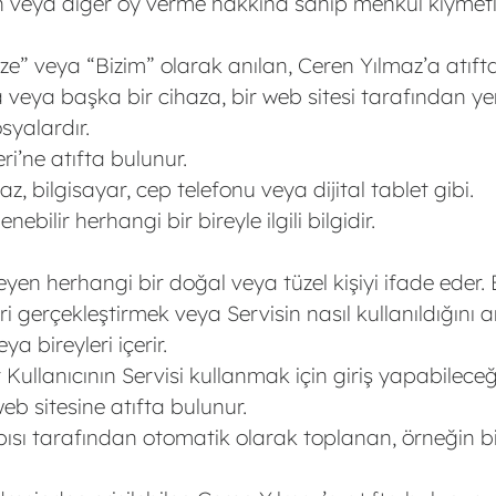
nın veya diğer oy verme hakkına sahip menkul kıymet
ize” veya “Bizim” olarak anılan, Ceren Yılmaz’a atıft
za veya başka bir cihaza, bir web sitesi tarafından ye
syalardır.
ri’ne atıfta bulunur.
az, bilgisayar, cep telefonu veya dijital tablet gibi.
enebilir herhangi bir bireyle ilgili bilgidir.
leyen herhangi bir doğal veya tüzel kişiyi ifade eder.
leri gerçekleştirmek veya Servisin nasıl kullanıldığını
a bireyleri içerir.
ullanıcının Servisi kullanmak için giriş yapabileceğ
eb sitesine atıfta bulunur.
pısı tarafından otomatik olarak toplanan, örneğin bir 