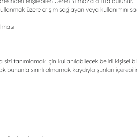
esinden erişilebilen Ceren Yılmaz’a atıfta bulunur.
i kullanmak üzere erişim sağlayan veya kullanımını sa
ılması
sizi tanımlamak için kullanılabilecek belirli kişisel bil
cak bununla sınırlı olmamak kaydıyla şunları içerebilir