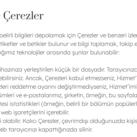
e Çerezler
elirli bilgileri depolamak için Çerezler ve benzeri izle
 etiketler ve betikler bulunur ve bilgi toplamak, takip
ığımız teknolojiler arasında şunlar bulunabilir:
Cihazınıza yerleştirilen küçük bir dosyadır. Tarayıcın
ebilirsiniz. Ancak, Çerezleri kabul etmezseniz, Hizmet’
zleri reddetme ayarını değiştirmediyseniz, Hizmet’imiz 
ölümleri ve e-postalarımız, şirketin, örneğin, bu sayfa
itesi istatistikleri (örneğin, belirli bir bölümün popü
b işaretçilerini içerebilir.
 olabilir. Kalıcı Çerezler, çevrimdışı olduğunuzda kiş
b tarayıcınızı kapattığınızda silinir.