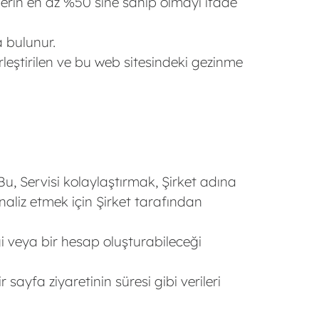
lerin en az %50’sine sahip olmayı ifade
a bulunur.
rleştirilen ve bu web sitesindeki gezinme
 Bu, Servisi kolaylaştırmak, Şirket adına
 analiz etmek için Şirket tarafından
i veya bir hesap oluşturabileceği
sayfa ziyaretinin süresi gibi verileri